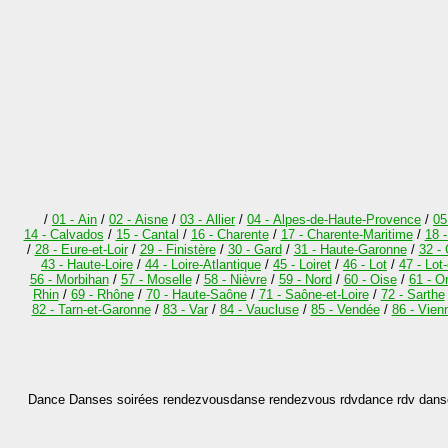
/
01 - Ain
/
02 - Aisne
/
03 - Allier
/
04 - Alpes-de-Haute-Provence
/
05
14 - Calvados
/
15 - Cantal
/
16 - Charente
/
17 - Charente-Maritime
/
18 
/
28 - Eure-et-Loir
/
29 - Finistère
/
30 - Gard
/
31 - Haute-Garonne
/
32 -
43 - Haute-Loire
/
44 - Loire-Atlantique
/
45 - Loiret
/
46 - Lot
/
47 - Lot
56 - Morbihan
/
57 - Moselle
/
58 - Nièvre
/
59 - Nord
/
60 - Oise
/
61 - O
Rhin
/
69 - Rhône
/
70 - Haute-Saône
/
71 - Saône-et-Loire
/
72 - Sarthe
82 - Tarn-et-Garonne
/
83 - Var
/
84 - Vaucluse
/
85 - Vendée
/
86 - Vien
Dance Danses soirées rendezvousdanse rendezvous rdvdance rdv danse 