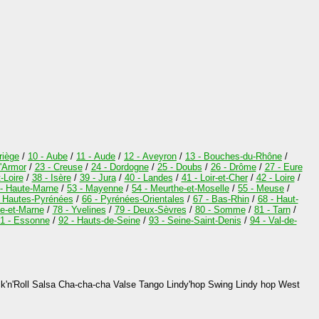
riège
/
10 - Aube
/
11 - Aude
/
12 - Aveyron
/
13 - Bouches-du-Rhône
/
d'Armor
/
23 - Creuse
/
24 - Dordogne
/
25 - Doubs
/
26 - Drôme
/
27 - Eure
t-Loire
/
38 - Isère
/
39 - Jura
/
40 - Landes
/
41 - Loir-et-Cher
/
42 - Loire
/
 - Haute-Marne
/
53 - Mayenne
/
54 - Meurthe-et-Moselle
/
55 - Meuse
/
- Hautes-Pyrénées
/
66 - Pyrénées-Orientales
/
67 - Bas-Rhin
/
68 - Haut-
ne-et-Marne
/
78 - Yvelines
/
79 - Deux-Sèvres
/
80 - Somme
/
81 - Tarn
/
1 - Essonne
/
92 - Hauts-de-Seine
/
93 - Seine-Saint-Denis
/
94 - Val-de-
'n'Roll Salsa Cha-cha-cha Valse Tango Lindy'hop Swing Lindy hop West