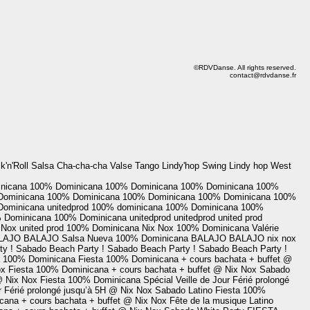
©RDVDanse. All rights reserved.
contact@rdvdanse.fr
'n'Roll Salsa Cha-cha-cha Valse Tango Lindy'hop Swing Lindy hop West
nicana
100% Dominicana
100% Dominicana
100% Dominicana
100%
Dominicana
100% Dominicana
100% Dominicana
100% Dominicana
100%
Dominicana
unitedprod
100% dominicana
100% Dominicana
100%
 Dominicana
100% Dominicana
unitedprod
unitedprod
united prod
 Nox
united prod
100% Dominicana
Nix Nox
100% Dominicana
Valérie
LAJO
BALAJO
Salsa Nueva
100% Dominicana
BALAJO
BALAJO
nix nox
y !
Sabado Beach Party !
Sabado Beach Party !
Sabado Beach Party !
a 100% Dominicana
Fiesta 100% Dominicana + cours bachata + buffet @
ox
Fiesta 100% Dominicana + cours bachata + buffet @ Nix Nox
Sabado
 @ Nix Nox
Fiesta 100% Dominicana Spécial Veille de Jour Férié prolongé
r Férié prolongé jusqu’à 5H @ Nix Nox
Sabado Latino
Fiesta 100%
cana + cours bachata + buffet @ Nix Nox
Fête de la musique Latino