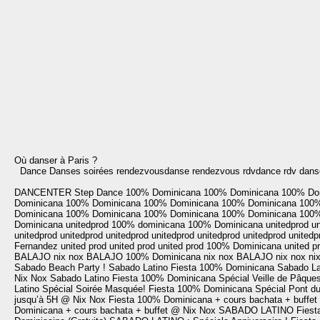
Où danser à Paris ?
Dance Danses soirées rendezvousdanse rendezvous rdvdance rdv danse 
DANCENTER
Step Dance
100% Dominicana
100% Dominicana
100% Do
Dominicana
100% Dominicana
100% Dominicana
100% Dominicana
100%
Dominicana
100% Dominicana
100% Dominicana
100% Dominicana
100%
Dominicana
unitedprod
100% dominicana
100% Dominicana
unitedprod
un
unitedprod
unitedprod
unitedprod
unitedprod
unitedprod
unitedprod
unitedp
Fernandez
united prod
united prod
united prod
100% Dominicana
united p
BALAJO
nix nox
BALAJO
100% Dominicana
nix nox
BALAJO
nix nox
ni
Sabado Beach Party !
Sabado Latino
Fiesta 100% Dominicana
Sabado La
Nix Nox
Sabado Latino
Fiesta 100% Dominicana Spécial Veille de Pâques
Latino Spécial Soirée Masquée!
Fiesta 100% Dominicana Spécial Pont du
jusqu’à 5H @ Nix Nox
Fiesta 100% Dominicana + cours bachata + buffe
Dominicana + cours bachata + buffet @ Nix Nox
SABADO LATINO
Fiest