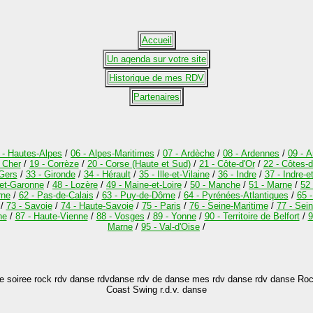
Accueil
Un agenda sur votre site
Historique de mes RDV
Partenaires
 - Hautes-Alpes
/
06 - Alpes-Maritimes
/
07 - Ardèche
/
08 - Ardennes
/
09 - A
- Cher
/
19 - Corrèze
/
20 - Corse (Haute et Sud)
/
21 - Côte-d'Or
/
22 - Côtes-
 Gers
/
33 - Gironde
/
34 - Hérault
/
35 - Ille-et-Vilaine
/
36 - Indre
/
37 - Indre-e
-et-Garonne
/
48 - Lozère
/
49 - Maine-et-Loire
/
50 - Manche
/
51 - Marne
/
52
rne
/
62 - Pas-de-Calais
/
63 - Puy-de-Dôme
/
64 - Pyrénées-Atlantiques
/
65 
/
73 - Savoie
/
74 - Haute-Savoie
/
75 - Paris
/
76 - Seine-Maritime
/
77 - Sei
ne
/
87 - Haute-Vienne
/
88 - Vosges
/
89 - Yonne
/
90 - Territoire de Belfort
/
9
Marne
/
95 - Val-d'Oise
/
soiree rock rdv danse rdvdanse rdv de danse mes rdv danse rdv danse Rock
Coast Swing r.d.v. danse