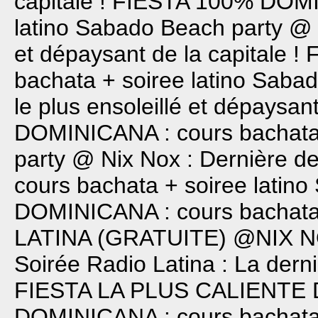
capitale !
FIESTA 100% DOMIN
latino
Sabado Beach party @ Ni
et dépaysant de la capitale !
bachata + soiree latino
Sabado
le plus ensoleillé et dépaysant
DOMINICANA : cours bachata 
party @ Nix Nox : Dernière de
cours bachata + soiree latino
DOMINICANA : cours bachata 
LATINA (GRATUITE) @NIX 
Soirée Radio Latina : La dern
FIESTA LA PLUS CALIENTE D
DOMINICANA : cours bachata 