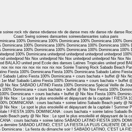
soiree rock rdv danse rdvdanse rdv de danse mes rdv danse rdv danse Rock
Coast Swing soirees dansantes soireesdansantes salsa paris
minicana
100% Dominicana
100% Dominicana
100% Dominicana
100% Domi
 Dominicana
100% Dominicana
100% Dominicana
100% Dominicana
100% 
 Dominicana
100% Dominicana
100% Dominicana
100% Dominicana
100% 
itedprod
100% Dominicana
unitedprod
unitedprod
unitedprod
unitedprod
100%
rod
unitedprod
Nix Nox
unitedprod
Nix Nox
unitedprod
unitedprod
Nix Nox
Nix
rod
BALAJO
united prod
Ecole des danses Latines Tropicales
united prod
BA
x nox
nix nox
nix nox
nix nox
nix nox
Soirée Training Rock
Sabado Beach Part
tino
Fiesta 100% Dominicana
Fiesta 100% Dominicana
Sabado Latino
Fiest
!
Sabado Latino
Fiesta 100% Dominicana + cours bachata + buffet @ Nix N
 1er Mai!
Sabado Latino
Fiesta 100% Dominicana + cours bachata + buffet
t @ Nix Nox
SABADO LATINO
Fiesta 100% Dominicana Spécial Veille de Jou
a 100% Dominicana + cours bachata + buffet @ Nix Nox
Fiesta 100% Domini
 100% Dominicana + cours bachata + buffet @ Nix Nox
Fiesta 100% Dominica
Nix Nox : Le spot le plus ensoleillé et dépaysant de la capitale !
FIESTA 10
00% DOMINICANA : cours bachata + soiree latino
Sabado Beach party @ Nix 
Nix Nox : Le spot le plus ensoleillé et dépaysant de la capitale !
Summer P
tale !
FIESTA 100% DOMINICANA : cours bachata + soirée latino
Sabado Bea
ado Beach party @ Nix Nox : Le spot le plus ensoleillé et dépaysant de la ca
NA : cours bachata + soiree latino
SABADO LATINO
FIESTA 100% DOMINI
La dernière
SABADO LATINO, C’EST LA FIESTA LA PLUS CALIENTE DE LA 
 Dominicana : La fiesta du dimanche soir !
SABADO LATINO, C’EST LA FIE