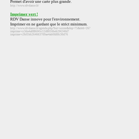
Permet d'avoir une carte plus grande.
http://www.rdvdanse.fr/
Imprimer vert !
RDV Danse innove pour l'environnement.
Imprimer en ne gardant que le strict minimum.
http://www.rdvdanse.fr/agenda.php?but=soiree&dep=75&deb=26?
imprime=cc3da4a8f86f45c12d8016beb2f4240d?
imprime=c3bf1bb264663709ae4ab0fd8fc30d76