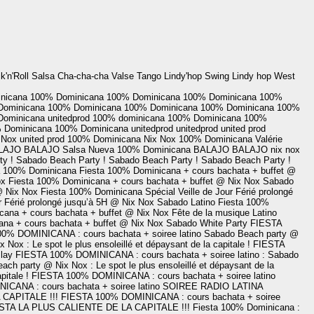
'n'Roll Salsa Cha-cha-cha Valse Tango Lindy'hop Swing Lindy hop West
nicana
100% Dominicana
100% Dominicana
100% Dominicana
100%
Dominicana
100% Dominicana
100% Dominicana
100% Dominicana
100%
Dominicana
unitedprod
100% dominicana
100% Dominicana
100%
 Dominicana
100% Dominicana
unitedprod
unitedprod
united prod
 Nox
united prod
100% Dominicana
Nix Nox
100% Dominicana
Valérie
LAJO
BALAJO
Salsa Nueva
100% Dominicana
BALAJO
BALAJO
nix nox
y !
Sabado Beach Party !
Sabado Beach Party !
Sabado Beach Party !
a 100% Dominicana
Fiesta 100% Dominicana + cours bachata + buffet @
ox
Fiesta 100% Dominicana + cours bachata + buffet @ Nix Nox
Sabado
 @ Nix Nox
Fiesta 100% Dominicana Spécial Veille de Jour Férié prolongé
r Férié prolongé jusqu’à 5H @ Nix Nox
Sabado Latino
Fiesta 100%
cana + cours bachata + buffet @ Nix Nox
Fête de la musique Latino
na + cours bachata + buffet @ Nix Nox
Sabado White Party
FIESTA
0% DOMINICANA : cours bachata + soiree latino
Sabado Beach party @
Nox : Le spot le plus ensoleillé et dépaysant de la capitale !
FIESTA
lay
FIESTA 100% DOMINICANA : cours bachata + soiree latino
: Sabado
ch party @ Nix Nox : Le spot le plus ensoleillé et dépaysant de la
pitale !
FIESTA 100% DOMINICANA : cours bachata + soiree latino
CANA : cours bachata + soiree latino
SOIREE RADIO LATINA
CAPITALE !!!
FIESTA 100% DOMINICANA : cours bachata + soiree
STA LA PLUS CALIENTE DE LA CAPITALE !!!
Fiesta 100% Dominicana :