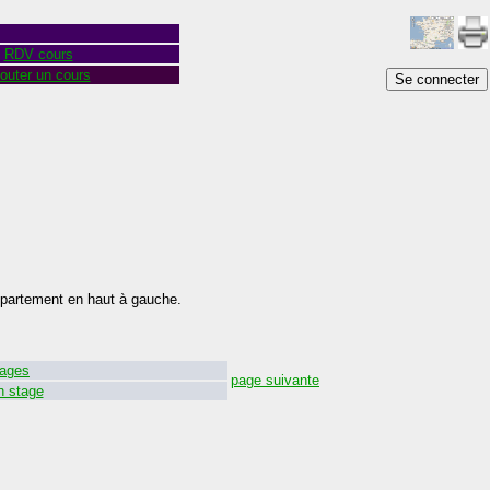
RDV cours
outer un cours
Se connecter
épartement en haut à gauche.
ages
page suivante
n stage