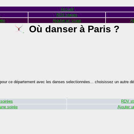
Accueil
s
RDV stages
rée
Ajouter un stage
Aj
Où danser à Paris ?
pour ce département avec les danses selectionnées... choisissez un autre d
soirées
RDV st
 une soirée
Ajouter u