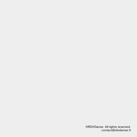
©RDVDanse. All rights reserved.
contact@rdvdanse.fr