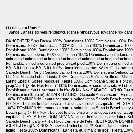
Où danser à Paris ?
Dance Danses soirées rendezvousdanse rendezvous rdvdance rdv danse 
DANCENTER
Step Dance
100% Dominicana
100% Dominicana
100% Do
Dominicana
100% Dominicana
100% Dominicana
100% Dominicana
100%
Dominicana
100% Dominicana
100% Dominicana
100% Dominicana
100%
Dominicana
unitedprod
100% dominicana
100% Dominicana
unitedprod
un
unitedprod
unitedprod
unitedprod
unitedprod
unitedprod
unitedprod
unitedp
Fernandez
united prod
united prod
united prod
100% Dominicana
united p
BALAJO
nix nox
BALAJO
100% Dominicana
nix nox
BALAJO
nix nox
ni
Sabado Beach Party !
Sabado Latino
Fiesta 100% Dominicana
Sabado La
Nix Nox
Sabado Latino
Fiesta 100% Dominicana Spécial Veille de Pâques
Latino Spécial Soirée Masquée!
Fiesta 100% Dominicana Spécial Pont du
jusqu’à 5H @ Nix Nox
Fiesta 100% Dominicana + cours bachata + buffe
Dominicana + cours bachata + buffet @ Nix Nox
SABADO LATINO
Fiest
Dominicaine (Gratuite)
SABADO LATINO : Spéciale Anniversaire !
Fiesta
100% DOMINICANA : cours bachata + soiree latino
Sabado Beach party @ 
Nix Nox : Le spot le plus ensoleillé et dépaysant de la capitale !
FIESTA 1
100% DOMINICANA : cours bachata + soiree latino
Sabado Beach party @ 
Beach party @ Nix Nox : Le spot le plus ensoleillé et dépaysant de la capi
capitale !
FIESTA 100% DOMINICANA : cours bachata + soiree latino
Sab
Sabado Beach party @ Nix Nox : Dernière de l’été
FIESTA 100% DOMINICA
(GRATUITE) @NIX NOX
Afterwork Radio Latina !!!
Soirée Radio Latina : 
latino
Fiesta 100% Dominicana : La fiesta du dimanche soir !
Fiesta 100%