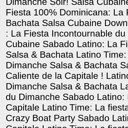
Dimanche Soir!
Salsa Cubain
Fiesta 100% Dominicana: La 
Bachata
Salsa Cubaine
Downt
: La Fiesta Incontournable d
Cubaine
Sabado Latino: La Fie
Salsa & Bachata
Latino Time:
Dimanche
Salsa & Bachata
Sa
Caliente de la Capitale !
Latin
Dimanche
Salsa & Bachata
L
du Dimanche
Sabado Latino: L
Capitale
Latino Time: La fies
Crazy Boat Party
Sabado Latin