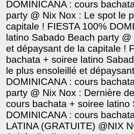
DOMINICANA : cours bachata 
party @ Nix Nox : Le spot le p
capitale !
FIESTA 100% DOMIN
latino
Sabado Beach party @ Ni
et dépaysant de la capitale !
bachata + soiree latino
Sabado
le plus ensoleillé et dépaysant
DOMINICANA : cours bachata 
party @ Nix Nox : Dernière de
cours bachata + soiree latino
DOMINICANA : cours bachata 
LATINA (GRATUITE) @NIX 