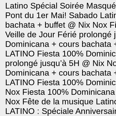
Latino Spécial Soirée Masqué
Pont du 1er Mai!
Sabado Lat
bachata + buffet @ Nix Nox
F
Veille de Jour Férié prolong
Dominicana + cours bachata 
LATINO
Fiesta 100% Dominica
prolongé jusqu’à 5H @ Nix N
Dominicana + cours bachata 
LATINO
Fiesta 100% Dominic
Nox
Fiesta 100% Dominicana 
Nox
Fête de la musique Latin
LATINO : Spéciale Anniversai