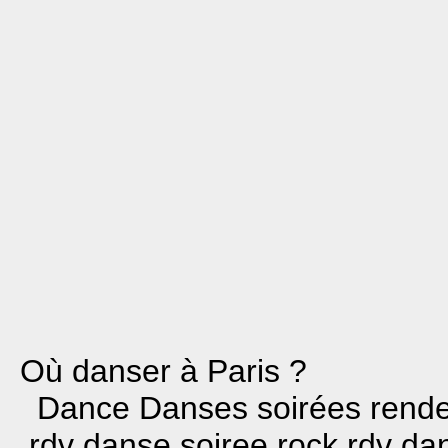
Où danser à Paris ?
Dance Danses soirées rend
rdv danse soiree rock rdv d