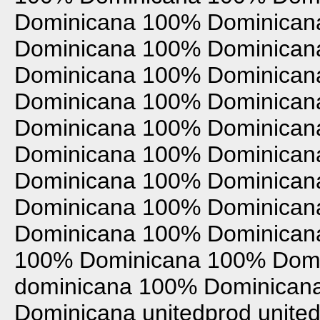
Dominicana
100% Dominican
Dominicana
100% Dominican
Dominicana
100% Dominican
Dominicana
100% Dominican
Dominicana
100% Dominican
Dominicana
100% Dominican
Dominicana
100% Dominican
Dominicana
100% Dominican
Dominicana
100% Dominican
100% Dominicana
100% Domi
dominicana
100% Dominican
Dominicana
unitedprod
unite