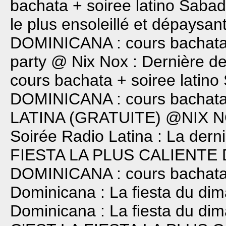
bachata + soiree latino
Sabado
le plus ensoleillé et dépaysant
DOMINICANA : cours bachata 
party @ Nix Nox : Dernière de
cours bachata + soiree latino
DOMINICANA : cours bachata 
LATINA (GRATUITE) @NIX 
Soirée Radio Latina : La dern
FIESTA LA PLUS CALIENTE D
DOMINICANA : cours bachata 
Dominicana : La fiesta du dim
Dominicana : La fiesta du dim