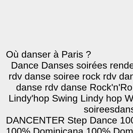
Où danser à Paris ?
Dance Danses soirées rend
rdv danse soiree rock rdv d
danse rdv danse Rock'n'Ro
Lindy'hop Swing Lindy hop W
soireesdans
DANCENTER
Step Dance
10
100% Dominicana
100% Domi