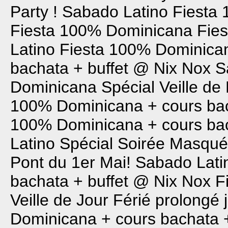
Party !
Sabado Latino
Fiesta
Fiesta 100% Dominicana
Fie
Latino
Fiesta 100% Dominica
bachata + buffet @ Nix Nox
S
Dominicana Spécial Veille de
100% Dominicana + cours bac
100% Dominicana + cours bac
Latino Spécial Soirée Masqué
Pont du 1er Mai!
Sabado Lat
bachata + buffet @ Nix Nox
F
Veille de Jour Férié prolong
Dominicana + cours bachata 