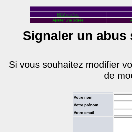
RDV soirées
Ajouter une soirée
A
Signaler un abus 
Si vous souhaitez modifier vo
de mod
Votre nom
Votre prénom
Votre email