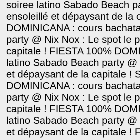
soiree latino
Sabado Beach par
ensoleillé et dépaysant de la 
DOMINICANA : cours bachata 
party @ Nix Nox : Le spot le p
capitale !
FIESTA 100% DOMIN
latino
Sabado Beach party @ Ni
et dépaysant de la capitale !
DOMINICANA : cours bachata 
party @ Nix Nox : Le spot le p
capitale !
FIESTA 100% DOMIN
latino
Sabado Beach party @ Ni
et dépaysant de la capitale !