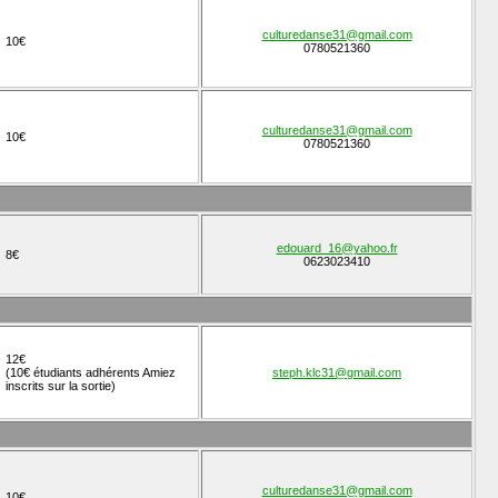
culturedanse31@gmail.com
10€
0780521360
culturedanse31@gmail.com
10€
0780521360
edouard_16@yahoo.fr
8€
0623023410
12€
(10€ étudiants adhérents Amiez
steph.klc31@gmail.com
inscrits sur la sortie)
culturedanse31@gmail.com
10€