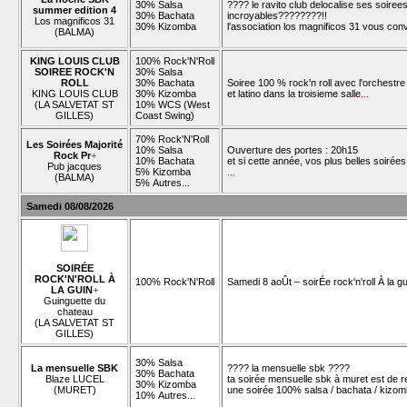
30% Salsa
???? le ravito club delocalise ses soire
summer edition 4
30% Bachata
incroyables????????!!
Los magnificos 31
30% Kizomba
l'association los magnificos 31 vous conv
(BALMA)
KING LOUIS CLUB
100% Rock'N'Roll
SOIREE ROCK'N
30% Salsa
ROLL
30% Bachata
Soiree 100 % rock'n roll avec l'orchest
KING LOUIS CLUB
30% Kizomba
et latino dans la troisieme salle
...
(LA SALVETAT ST
10% WCS (West
GILLES)
Coast Swing)
70% Rock'N'Roll
Les Soirées Majorité
10% Salsa
Ouverture des portes : 20h15
Rock Pr
+
10% Bachata
et si cette année, vos plus belles soirées 
Pub jacques
5% Kizomba
...
(BALMA)
5% Autres...
Samedi 08/08/2026
SOIRÉE
ROCK'N'ROLL À
100% Rock'N'Roll
Samedi 8 aoÛt – soirÉe rock'n'roll À la g
LA GUIN
+
Guinguette du
chateau
(LA SALVETAT ST
GILLES)
30% Salsa
La mensuelle SBK
???? la mensuelle sbk ????
30% Bachata
Blaze LUCEL
ta soirée mensuelle sbk à muret est de re
30% Kizomba
(MURET)
une soirée 100% salsa / bachata / kizomb
10% Autres...