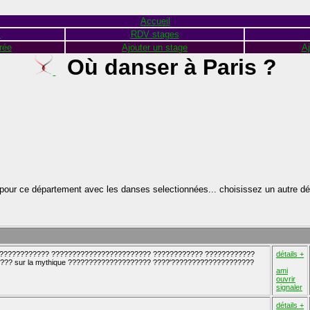
Accueil
s
RDV stages
rée
Ajouter un stage
Aj
Où danser à Paris ?
pour ce département avec les danses selectionnées... choisissez un autre d
?????????????? ???????????????????????? ???????????? ????????????
détails +
?? sur la mythique ???????????????????? ????'????????????????????
ami
ouvrir
signaler
détails +