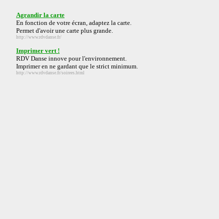
Agrandir la carte
En fonction de votre écran, adaptez la carte.
Permet d'avoir une carte plus grande.
http://www.rdvdanse.fr/
Imprimer vert !
RDV Danse innove pour l'environnement.
Imprimer en ne gardant que le strict minimum.
http://www.rdvdanse.fr/soirees.html