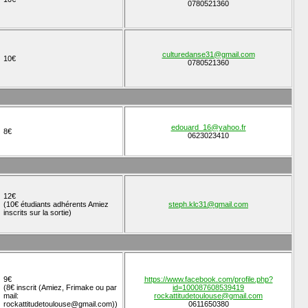
0780521360
culturedanse31@gmail.com
10€
0780521360
edouard_16@yahoo.fr
8€
0623023410
12€
(10€ étudiants adhérents Amiez
steph.klc31@gmail.com
inscrits sur la sortie)
9€
https://www.facebook.com/profile.php?
(8€ inscrit (Amiez, Frimake ou par
id=100087608539419
mail:
rockattitudetoulouse@gmail.com
rockattitudetoulouse@gmail.com))
0611650380