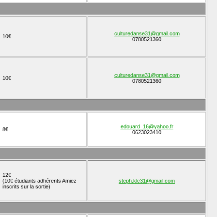
culturedanse31@gmail.com
10€
0780521360
culturedanse31@gmail.com
10€
0780521360
edouard_16@yahoo.fr
8€
0623023410
12€
(10€ étudiants adhérents Amiez
steph.klc31@gmail.com
inscrits sur la sortie)