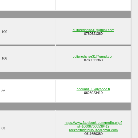
culturedanse31@gmail.com
10€
0780521360
culturedanse31@gmail.com
10€
0780521360
edouard_16@yahoo.fr
8€
0623023410
https://www.facebook.com/profile.php?
id=100087608539419
0€
rockattitudetoulouse@gmail.com
0611650380