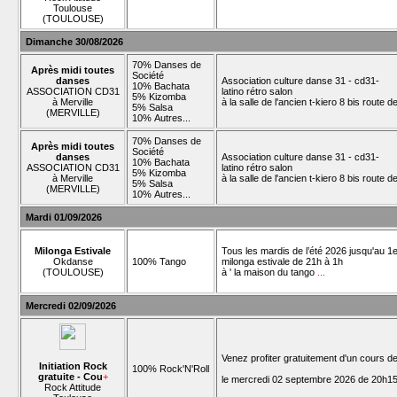
Toulouse
(TOULOUSE)
Dimanche 30/08/2026
70% Danses de
Après midi toutes
Société
danses
Association culture danse 31 - cd31-
10% Bachata
ASSOCIATION CD31
latino rétro salon
5% Kizomba
à Merville
à la salle de l'ancien t-kiero 8 bis route 
5% Salsa
(MERVILLE)
10% Autres...
70% Danses de
Après midi toutes
Société
danses
Association culture danse 31 - cd31-
10% Bachata
ASSOCIATION CD31
latino rétro salon
5% Kizomba
à Merville
à la salle de l'ancien t-kiero 8 bis route 
5% Salsa
(MERVILLE)
10% Autres...
Mardi 01/09/2026
Milonga Estivale
Tous les mardis de l’été 2026 jusqu'au 1e
Okdanse
100% Tango
milonga estivale de 21h à 1h
(TOULOUSE)
à ' la maison du tango
...
Mercredi 02/09/2026
Venez profiter gratuitement d'un cours d
Initiation Rock
100% Rock'N'Roll
gratuite - Cou
+
le mercredi 02 septembre 2026 de 20h15
Rock Attitude