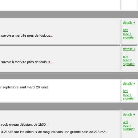
détails +
ami
ouvrir
de savoie à merville près de toulous
...
signaler
détails +
ami
ouvrir
de savoie à merville près de toulous
...
signaler
détails +
r septembre sauf mardi 28 juillet,
ami
ouvrir
signaler
détails +
ami
e rock niveau débutant de 1h30 !
ouvrir
signaler
 à 21h45 sur les côteaux de rangueil dans une grande salle de 215 m2
...