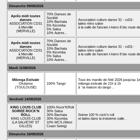
Dimanche 09/08/2026
70% Danses de
Après midi toutes
Société
danses
Association culture danse 31 - cd31-
10% Bachata
ASSOCIATION CD31
latino rétro salon
5% Kizomba
à Merville
à la salle de l'ancien t-kiero 8 bis route 
5% Salsa
(MERVILLE)
10% Autres...
70% Danses de
Après midi toutes
Société
danses
Association culture danse 31 - cd31-
10% Bachata
ASSOCIATION CD31
latino rétro salon
5% Kizomba
à Merville
à la salle de l'ancien t-kiero 8 bis route 
5% Salsa
(MERVILLE)
10% Autres...
Mardi 11/08/2026
Milonga Estivale
Tous les mardis de l’été 2026 jusqu'au 1e
Okdanse
100% Tango
milonga estivale de 21h à 1h
(TOULOUSE)
à ' la maison du tango
...
Vendredi 14/08/2026
KING LOUIS CLUB
100% Rock'N'Roll
SOIREE ROCK'N
30% Salsa
ROLL
30% Bachata
Soiree 100 % rock'n roll
KING LOUIS CLUB
30% Kizomba
et latino dans la troisieme salle
...
(LA SALVETAT ST
10% WCS (West
GILLES)
Coast Swing)
Dimanche 16/08/2026