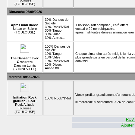
Toulouse
(TOULOUSE)
Dimanche 06/09/2026
30% Danses de
Société
Apres midi danse
1 boisson soft comprise , café offert
30% Rock'N'Roll
Urban ex Bolero
vestiaire 2€ non obligatoire.
30% Tango
(TOULOUSE)
après midi toutes danses animation jean
30% Valse
30% Autres...
100% Danses de
Société
10% Tango
Chaque dimanche après-midi, le lumia vou
10% Valse
plus grande piste en parquet de la régio
Thé Dansant avec
10% Rock'N'Roll
convivial
...
Orchestre
10% Disco,
Dancing Lumia
Année 80
(BONNEVILLE)
Mercredi 09/09/2026
Venez profiter gratuitement d'un cours d
Initiation Rock
100% Rock'N'Roll
gratuite - Cou
+
le mercredi 09 septembre 2026 de 20h15
Rock Attitude
Toulouse
(TOULOUSE)
RDV 
Ajouter