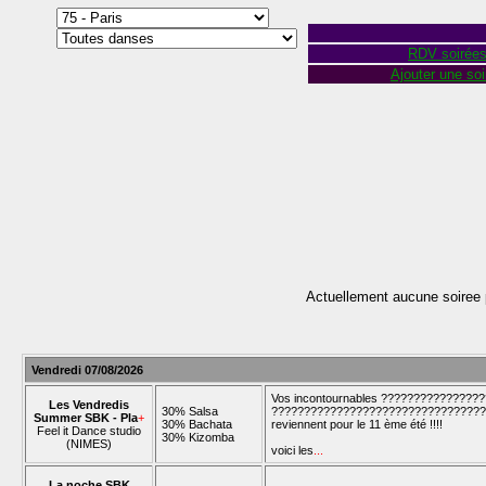
RDV soirée
Ajouter une soi
Actuellement aucune soiree 
Vendredi 07/08/2026
Vos incontournables ??????????????
Les Vendredis
30% Salsa
??????????????????????????????????
Summer SBK - Pla
+
30% Bachata
reviennent pour le 11 ème été !!!!
Feel it Dance studio
30% Kizomba
(NIMES)
voici les
...
La noche SBK