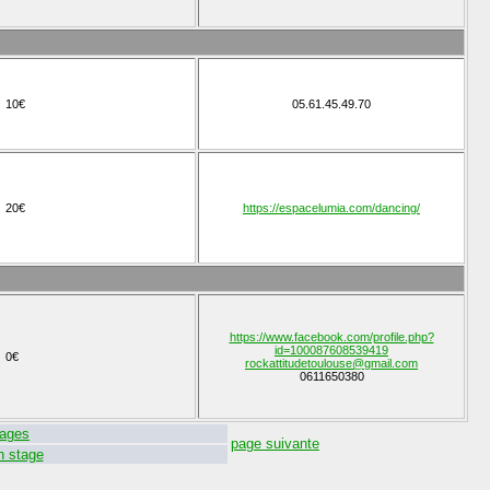
10€
05.61.45.49.70
20€
https://espacelumia.com/dancing/
https://www.facebook.com/profile.php?
id=100087608539419
0€
rockattitudetoulouse@gmail.com
0611650380
ages
page suivante
n stage