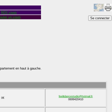
RDV cours
outer un cours
Se connecter
épartement en haut à gauche.
feelitdancestudio@hotmail.fr
0€
0699420410