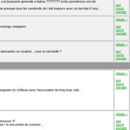
es a la brasserie generale a balma ???????? et les premieress ont ete
ami
ie presque tous les vendredis de l été toujours avec un bel état d' esp
...
ouvrir
signaler
détails +
re swoogy swappers
ami
ouvrir
signaler
détails +
dansantes se vivaient... sous le ciel étoilé ?
ami
ouvrir
signaler
détails +
ami
ouvrir
signaler
uinguette du chÂteau avec l'association du king louis club
...
détails +
touuuur !!!
ami
a / et une pointe de surprise
...
ouvrir
signaler