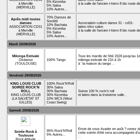
5% Kizomba
à Merville
à la salle de l'ancien t-kiero 8 bis route 
5% Salsa
(MERVILLE)
10% Autres...
70% Danses de
Après midi toutes
Société
danses
Association culture danse 31 - cd31-
10% Bachata
ASSOCIATION CD31
latino rétro salon
5% Kizomba
à Merville
à la salle de l'ancien t-kiero 8 bis route 
5% Salsa
(MERVILLE)
10% Autres...
Mardi 25/08/2026
Milonga Estivale
Tous les mardis de l’été 2026 jusqu'au 1e
Okdanse
100% Tango
milonga estivale de 21h à 1h
(TOULOUSE)
à ' la maison du tango
...
Vendredi 28/08/2026
KING LOUIS CLUB
100% Rock'N'Roll
SOIREE ROCK'N
30% Salsa
ROLL
30% Bachata
Soiree 100 % rock'n roll
KING LOUIS CLUB
30% Kizomba
et latino dans la troisieme salle
...
(LA SALVETAT ST
10% WCS (West
GILLES)
Coast Swing)
Samedi 29/08/2026
Envie de vous évader en août ? venez da
95% Rock'N'Roll
Soirée Rock à
cette soirée d'été sera accompagnée d'une
5% Autres...
Toulouse
...
Rock Attitude