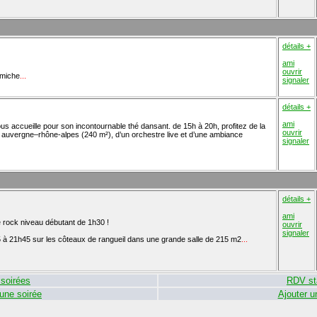
détails +
ami
ouvrir
 miche
...
signaler
détails +
ami
s accueille pour son incontournable thé dansant. de 15h à 20h, profitez de la
ouvrir
n auvergne–rhône-alpes (240 m²), d’un orchestre live et d’une ambiance
signaler
détails +
ami
e rock niveau débutant de 1h30 !
ouvrir
signaler
 à 21h45 sur les côteaux de rangueil dans une grande salle de 215 m2
...
soirées
RDV st
 une soirée
Ajouter u