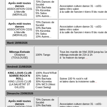
70% Danses de
Après midi toutes
Société
danses
Association culture danse 31 - cd31-
10% Bachata
ASSOCIATION CD31
latino rétro salon
5% Kizomba
à Merville
à la salle de l'ancien t-kiero 8 bis route 
5% Salsa
(MERVILLE)
10% Autres...
70% Danses de
Après midi toutes
Société
danses
Association culture danse 31 - cd31-
10% Bachata
ASSOCIATION CD31
latino rétro salon
5% Kizomba
à Merville
à la salle de l'ancien t-kiero 8 bis route 
5% Salsa
(MERVILLE)
10% Autres...
Mardi 18/08/2026
Milonga Estivale
Tous les mardis de l’été 2026 jusqu'au 1e
Okdanse
100% Tango
milonga estivale de 21h à 1h
(TOULOUSE)
à ' la maison du tango
...
Vendredi 21/08/2026
KING LOUIS CLUB
100% Rock'N'Roll
SOIREE ROCK'N
30% Salsa
ROLL
30% Bachata
Soiree 100 % rock'n roll
KING LOUIS CLUB
30% Kizomba
et latino dans la troisieme salle
...
(LA SALVETAT ST
10% WCS (West
GILLES)
Coast Swing)
Dimanche 23/08/2026
70% Danses de
Après midi toutes
Société
danses
Association culture danse 31 - cd31-
10% Bachata
ASSOCIATION CD31
latino rétro salon