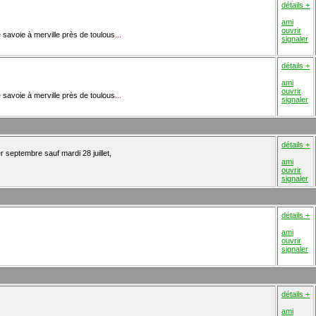
détails +
ami
ouvrir
de savoie à merville près de toulous
...
signaler
détails +
ami
ouvrir
de savoie à merville près de toulous
...
signaler
détails +
r septembre sauf mardi 28 juillet,
ami
ouvrir
signaler
détails +
ami
ouvrir
signaler
détails +
ami