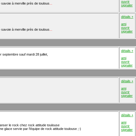
ouvrir
de savoie à merville près de toulous
...
signaler
détails +
ami
ouvrir
de savoie à merville près de toulous
...
signaler
détails +
r septembre sauf mardi 28 juillet,
ami
ouvrir
signaler
détails +
ami
ouvrir
signaler
détails +
ami
nser le rock chez rock attitude toulouse
ouvrir
 glace servie par l'équipe de rock attitude toulouse ;-)
signaler