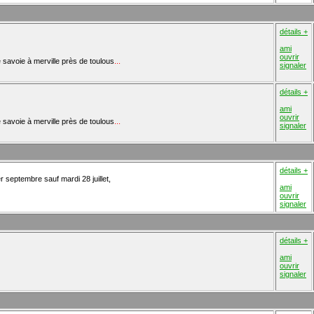
détails +
ami
ouvrir
de savoie à merville près de toulous
...
signaler
détails +
ami
ouvrir
de savoie à merville près de toulous
...
signaler
détails +
r septembre sauf mardi 28 juillet,
ami
ouvrir
signaler
détails +
ami
ouvrir
signaler