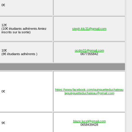
0€
12€
(10€ étudiants adhérents Amiez
steph.klc31@gmail.com
inscrits sur la sortie)
10€
ocdm31@gmail.com
(8€ étudiants adhérents )
0677355842
https://www.facebook.com/guinguetteduchateau
0€
laguinguetteduchateau@gmail.com
blaze.lucel@gmail.com
9€
0658439428